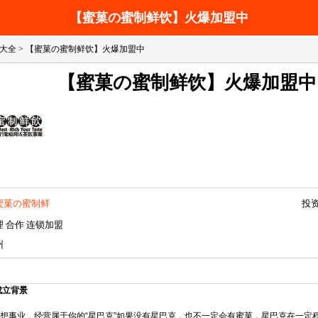
【蜜菓の蜜制鲜饮】火爆加盟中
大全
> 【蜜菓の蜜制鲜饮】火爆加盟中
【蜜菓の蜜制鲜饮】火爆加盟中
投
蜜菓の蜜制鲜
】火爆加盟中
 合作 连锁加盟
州
成立背景
想事业，经营属于你的“星巴克”如果没有星巴克，也不一定会有蜜菓，星巴克在一定