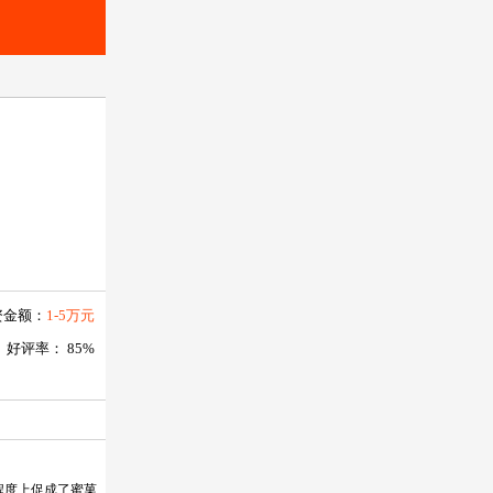
搜索
资金额：
1-5万元
好评率： 85%
程度上促成了蜜菓