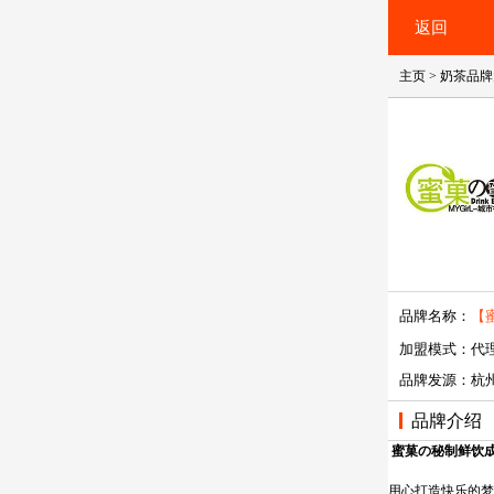
返回
主页
>
奶茶品牌
品牌名称：
【
饮
加盟模式：代理
品牌发源：杭
品牌介绍
蜜菓の秘制鲜饮
用心打造快乐的梦