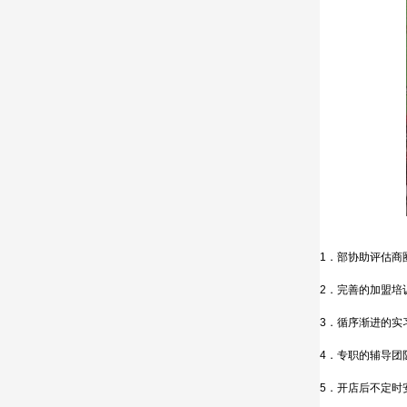
1．部协助评估商
2．完善的加盟培
3．循序渐进的实
4．专职的辅导团
5．开店后不定时