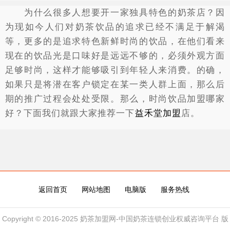
为什么很多人想要开一家独具特色的奶茶店？因
为现如今人们对奶茶饮品的追求已经不满足于解渴
等，更多的是追求特色新鲜时尚的饮品，在他们看来
现在的饮品光是口味好是远远不够的，必须外观方面
足够时尚，这样才能够吸引到年轻人来消费。的确，
如果只是将潜在客户锁定在某一类人群上面，那么后
期的推广过程会处处受限。那么，时尚饮品加盟哪家
好？下面我们就跟大家推荐一下
益禾堂加盟
店。
益禾堂源自武汉，经过多年发展，早已在奶茶市
场树立了不可撼动的地位。面对众多的茶饮品牌，如
何从产品上满足消费者不断提高的需求，以确保品牌
的永续经营，是我们益禾堂加盟总部建立伊始考虑的
返回首页
网站地图
电脑版
服务热线
问题。
Copyright © 2016-2025 奶茶加盟网-中国奶茶连锁创业权威咨询平台 版